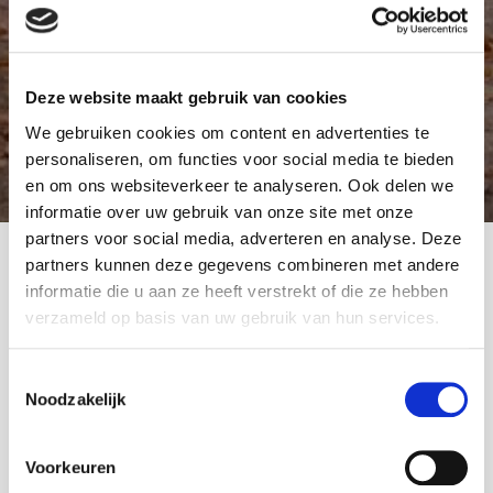
Deze website maakt gebruik van cookies
We gebruiken cookies om content en advertenties te
personaliseren, om functies voor social media te bieden
en om ons websiteverkeer te analyseren. Ook delen we
informatie over uw gebruik van onze site met onze
partners voor social media, adverteren en analyse. Deze
partners kunnen deze gegevens combineren met andere
informatie die u aan ze heeft verstrekt of die ze hebben
verzameld op basis van uw gebruik van hun services.
Uw
vertrouwde partner
in
financiële zekerheid
Toestemmingsselectie
Noodzakelijk
Bij Frisia Verzekeringen draait alles om zekerheid,
persoonlijke service en maatwerkadvies. Al meer dan 40 jaar
Voorkeuren
behartigen wij de belangen van onze klanten op het gebied