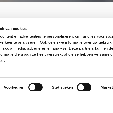
ik van cookies
ontent en advertenties te personaliseren, om functies voor soci
erkeer te analyseren. Ook delen we informatie over uw gebruik
or social media, adverteren en analyse. Deze partners kunnen 
ormatie die u aan ze heeft verstrekt of die ze hebben verzameld
es.
et beste
Financieel fitter
erzekeringspakket
worden
met
financieel advi
verzekeringen
Voorkeuren
Statistieken
Market
Naar financieel advies