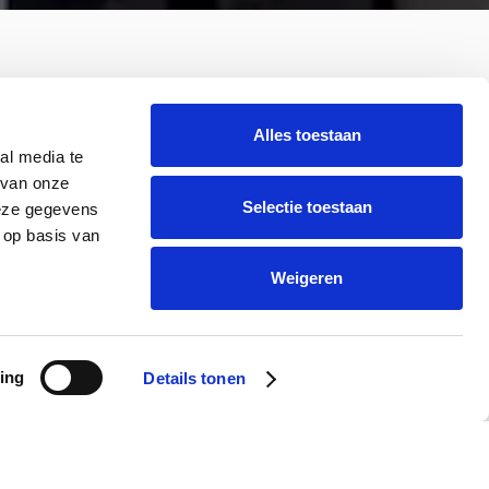
Alles toestaan
al media te
 van onze
Selectie toestaan
deze gegevens
 op basis van
Weigeren
Kom meer
over ons
te weten
es
Naar over ons
ing
Details tonen