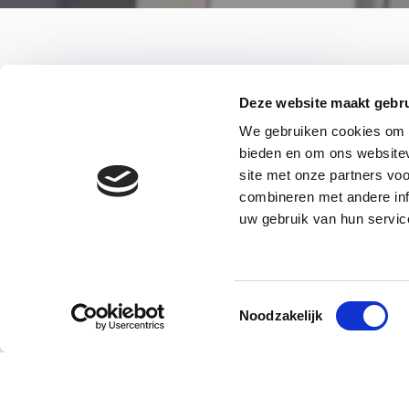
Deze website maakt gebru
We gebruiken cookies om c
bieden en om ons websitev
site met onze partners vo
combineren met andere inf
uw gebruik van hun servic
Mogelijkheden rondom
H
je
hypotheek
v
Toestemmingsselectie
Naar hypotheken
Naar 
Noodzakelijk