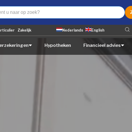
rticulier
Zakelijk
Nederlands
English
erzekeringen
Hypotheken
Financieel advies