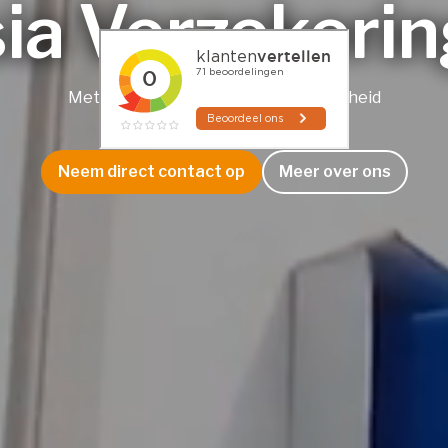
sia Verzekeri
Met ons advies naar financiële zekerheid
Neem direct contact op
Meer over ons