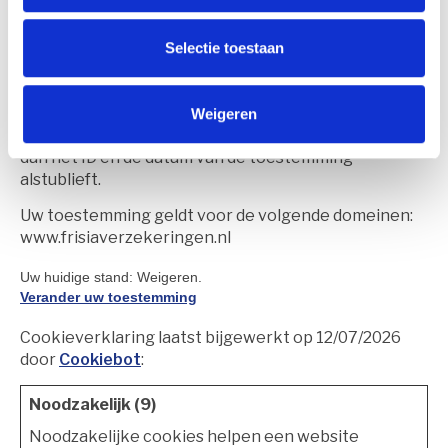
toestemming op elk moment wijzigen of intrekken.
In ons privacybeleid vindt u meer informatie over wie
Selectie toestaan
we zijn, hoe u contact met ons kunt opnemen en hoe
we persoonlijke gegevens verwerken.
Weigeren
Als u vragen heeft over uw toestemming, vermeld
dan het ID en de datum van de toestemming
alstublieft.
Uw toestemming geldt voor de volgende domeinen:
www.frisiaverzekeringen.nl
Uw huidige stand: Weigeren.
Verander uw toestemming
Cookieverklaring laatst bijgewerkt op 12/07/2026
door
Cookiebot
:
Noodzakelijk (9)
Noodzakelijke cookies helpen een website