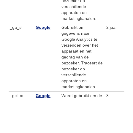
bezoeker op
verschillende
apparaten en
marketingkanalen.
_ga_#
Google
Gebruikt om
2 jaar
gegevens naar
Google Analytics te
verzenden over het
apparaat en het
gedrag van de
bezoeker. Traceert de
bezoeker op
verschillende
apparaten en
marketingkanalen.
_gcl_au
Google
Wordt gebruikt om de
3
efficiëntie van de
maande
advertentie-
n
inspanningen van de
website te meten door
gegevens te
verzamelen over de