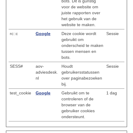
bots. Dit is gunstig
voor de website om
juiste rapporten over
het gebruik van de
website te maken.
rc::c
Google
Deze cookie wordt
Sessie
gebruikt om
onderscheid te maken
tussen mensen en
bots.
SESS#
aov-
Houdt
Sessie
adviesdesk.
gebruikersstatussen
nl
over paginabezoeken
bij.
test_cookie
Google
Gebruikt om te
1 dag
controleren of de
browser van de
gebruiker cookies
ondersteunt.