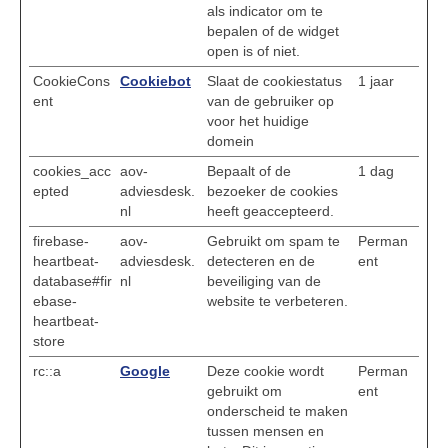
als indicator om te
bepalen of de widget
open is of niet.
CookieCons
Cookiebot
Slaat de cookiestatus
1 jaar
ent
van de gebruiker op
voor het huidige
domein
cookies_acc
aov-
Bepaalt of de
1 dag
epted
adviesdesk.
bezoeker de cookies
nl
heeft geaccepteerd.
firebase-
aov-
Gebruikt om spam te
Perman
heartbeat-
adviesdesk.
detecteren en de
ent
database#fir
nl
beveiliging van de
ebase-
website te verbeteren.
heartbeat-
store
rc::a
Google
Deze cookie wordt
Perman
gebruikt om
ent
onderscheid te maken
tussen mensen en