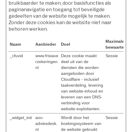
bruikbaarder te maken, door basisfuncties als
paginanavigatie en toegang tot beveiligde
gedeelten van de website mogelijk te maken.
Zonder deze cookies kan de website niet naar
behoren werken.
Maximale
Naam
Aanbieder
Doel
bewaartermij
_cfuvid
www.frisiave
Deze cookie maakt
Sessie
rzekeringen.
deel uit van de
nl
diensten die worden
aangeboden door
Cloudflare - inclusief
taakverdeling, levering
van website-inhoud en
leveren van een DNS-
verbinding voor
website-exploitanten.
_widget_init
aov-
Wordt door het
Sessie
adviesdesk.
boekingssysteem van
nl
de website gebruikt